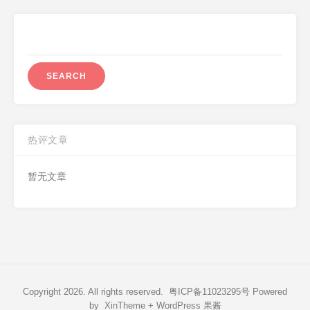
Search
for:
热评文章
暂无文章
Copyright 2026. All rights reserved.
粤ICP备11023295号
Powered
by
XinTheme
+
WordPress 果酱