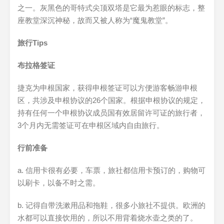
之一。灰黑色的哥特式尖顶双塔是它最为惹眼的标志，整
座教堂深沉神秘，故而又被人称为“魔鬼教堂”。
旅行Tips
布拉格签证
捷克为申根国家，获得申根签证可以方便游客畅游申根
区，共涉及申根协议的26个国家。根据申根协议的规定，
持有任何一个申根协议成员国有效居留许可证的旅行者，
3个月内无需签证可在申根区域内自由旅行。
行前准备
a. 信用卡很有必要，车票，旅社都信用卡预订的，购物可
以刷卡，以备不时之需。
b. 记得自带洗漱用品和拖鞋，很多小旅社不提供。欧洲的
水都可以直接饮用的，所以不用背着烧水壶之类的了。