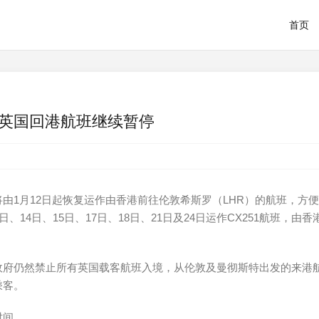
首页
英国回港航班继续暂停
由1月12日起恢复运作由香港前往伦敦希斯罗（LHR）的航班，方
14日、15日、17日、18日、21日及24日运作CX251航班，由香
政府仍然禁止所有英国载客航班入境，从伦敦及曼彻斯特出发的来港
乘客。
时间。