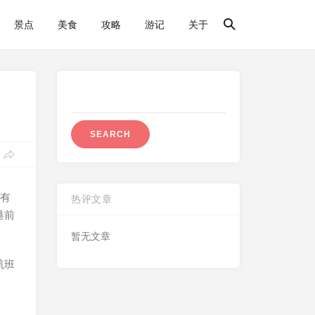
景点
美食
攻略
游记
关于
Search
for:
便有
热评文章
港前
暂无文章
航班