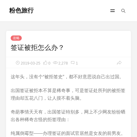
粉色旅行
攻略
签证被拒怎么办？
2019-03-25
0
2,278
1
这年头，没有个“被拒签史”，都不好意思说自己出过国。
出国签证被拒本不算是稀奇事，可是签证处所列的被拒签
理由却五花八门，让人摸不着头脑。
奇葩事情天天有，出国签证特别多，网上不少网友纷纷晒
出各种稀奇古怪的拒签理由：
纯属倒霉型——办理签证的面试官居然是女友的前男友。