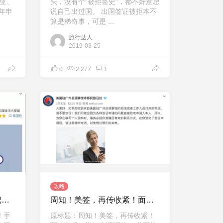
利亚、
头，没有个“被拒签史”，都不好意思
年申
说自己出过国。 出国签证被拒本不
算是稀奇事，可是 ...
旅行达人
2019-03-25
0
2,277
1
攻略
泰国正式启用电子签！手把手教你申请指南
周知！美签，再传收紧！面签前后，增加电调环节！
！手
原标题：周知！美签，再传收紧！