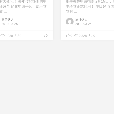
有大变化！ 去年传的热闹的申
把手教你申请指南 2月15日，
证改革 简化申请手续、统一签
电子签正式启用！ 即日起 泰
 ...
签时 ...
旅行达人
旅行达人
2019-03-25
2019-03-25
1,980
0
0
2,828
0