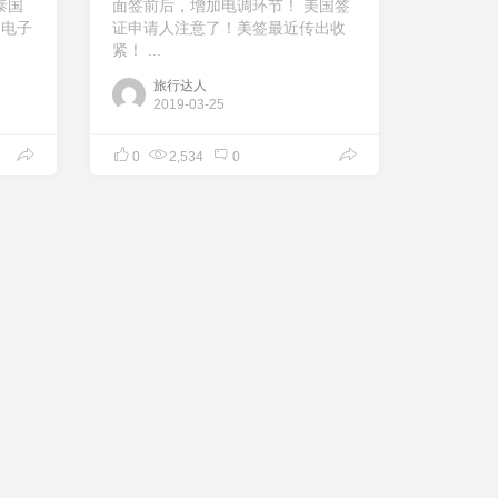
泰国
面签前后，增加电调环节！ 美国签
国电子
证申请人注意了️！美签最近传出收
紧！ ...
旅行达人
2019-03-25
0
2,534
0