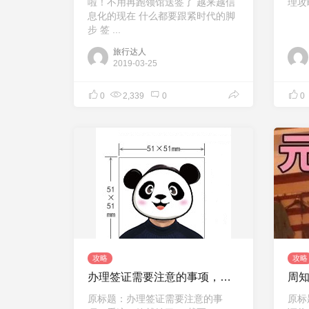
啦！不用再跑领馆送签了 越来越信
理攻
息化的现在 什么都要跟紧时代的脚
步 签 ...
旅行达人
2019-03-25
0
2,339
0
0
攻略
攻略
办理签证需要注意的事项，看这一篇就够了！
原标题：办理签证需要注意的事
原标