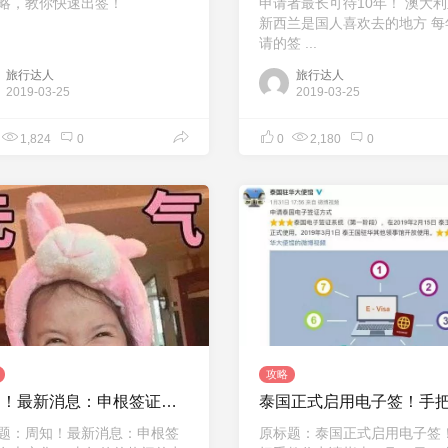
略，教你快速出签！
申请者最长可待10年！ 澳大
新西兰是国人喜欢去的地方 每
请的签 ...
旅行达人
旅行达人
2019-03-25
2019-03-25
1,824
0
0
2,180
0
攻略
周知！最新消息：申根签证将有大变化！
题：周知！最新消息：申根签
原标题：泰国正式启用电子签