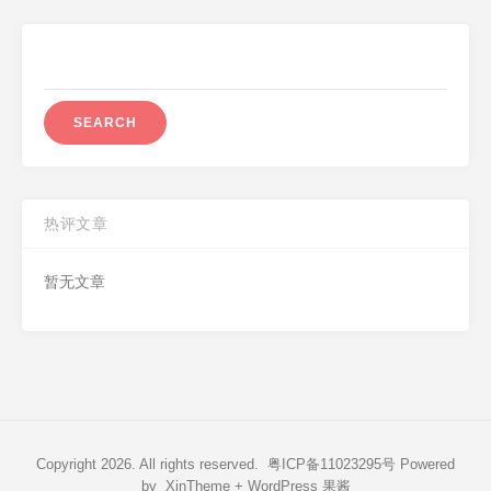
Search
for:
热评文章
暂无文章
Copyright 2026. All rights reserved.
粤ICP备11023295号
Powered
by
XinTheme
+
WordPress 果酱