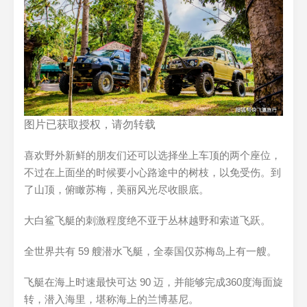
图片已获取授权，请勿转载
喜欢野外新鲜的朋友们还可以选择坐上车顶的两个座位，
不过在上面坐的时候要小心路途中的树枝，以免受伤。到
了山顶，俯瞰苏梅，美丽风光尽收眼底。
大白鲨飞艇的刺激程度绝不亚于丛林越野和索道飞跃。
全世界共有 59 艘潜水飞艇，全泰国仅苏梅岛上有一艘。
飞艇在海上时速最快可达 90 迈，并能够完成360度海面旋
转，潜入海里，堪称海上的兰博基尼。