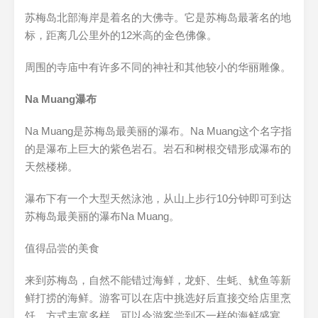
苏梅岛北部海岸是着名的大佛寺。它是苏梅岛最著名的地
标，距离几公里外的12米高的金色佛像。
周围的寺庙中有许多不同的神社和其他较小的华丽雕像。
Na Muang瀑布
Na Muang是苏梅岛最美丽的瀑布。Na Muang这个名字指
的是瀑布上巨大的紫色岩石。岩石和树根交错形成瀑布的
天然楼梯。
瀑布下有一个大型天然泳池，从山上步行10分钟即可到达
苏梅岛最美丽的瀑布Na Muang。
值得品尝的美食
来到苏梅岛，自然不能错过海鲜，龙虾、生蚝、鱿鱼等新
鲜打捞的海鲜。游客可以在店中挑选好后直接交给店里烹
饪，方式丰富多样，可以令游客尝到不一样的海鲜盛宴。