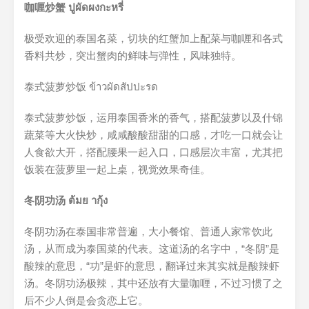
咖喱炒蟹 ปูผัดผงกะหรี่
极受欢迎的泰国名菜，切块的红蟹加上配菜与咖喱和各式
香料共炒，突出蟹肉的鲜味与弹性，风味独特。
泰式菠萝炒饭 ข้าวผัดสัปปะรด
泰式菠萝炒饭，运用泰国香米的香气，搭配菠萝以及什锦
蔬菜等大火快炒，咸咸酸酸甜甜的口感，才吃一口就会让
人食欲大开，撘配腰果一起入口，口感层次丰富，尤其把
饭装在菠萝里一起上桌，视觉效果奇佳。
冬阴功汤 ต้มย ากุ้ง
冬阴功汤在泰国非常普遍，大小餐馆、普通人家常饮此
汤，从而成为泰国菜的代表。这道汤的名字中，“冬阴”是
酸辣的意思，“功”是虾的意思，翻译过来其实就是酸辣虾
汤。冬阴功汤极辣，其中还放有大量咖喱，不过习惯了之
后不少人倒是会贪恋上它。